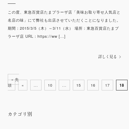
この度、東急百貨店たまプラーザ店「美味お取り寄せ人気店と
名店の味」にて弊社も出店させていただくことになりました。
期間：2015/3/5（木）～3/11（水） 場所：東急百貨店たまプ
ラーザ店 URL：https://ww […]
詳しく見る
« 先
頭
«
...
10
...
15
16
17
18
カテゴリ別